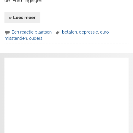
de ”Euro” ingingen.
» Lees meer
Een reactie plaatsen
betalen
,
depressie
,
euro
,
misstanden
,
ouders