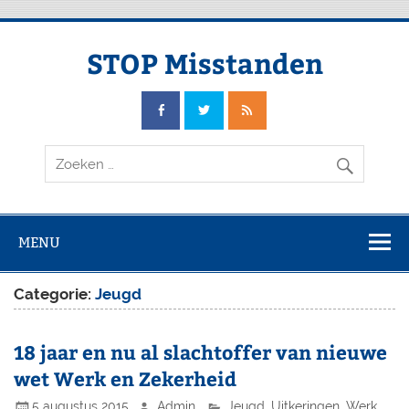
Doorgaan
naar
inhoud
STOP Misstanden
MENU
Categorie:
Jeugd
18 jaar en nu al slachtoffer van nieuwe
wet Werk en Zekerheid
5 augustus 2015
Admin
Jeugd
,
Uitkeringen
,
Werk