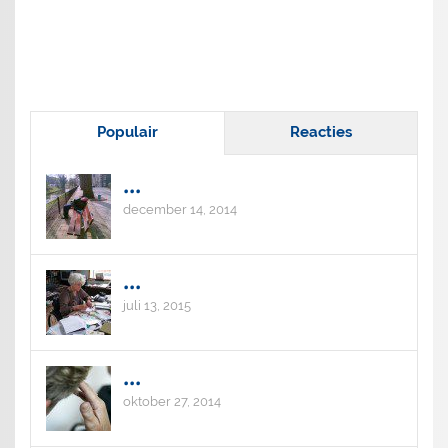
Populair
Reacties
...
december 14, 2014
...
juli 13, 2015
...
oktober 27, 2014