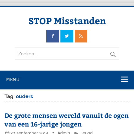
Doorgaan
naar
inhoud
STOP Misstanden
MENU
Tag:
ouders
De grote mensen wereld vanuit de ogen
van een 16-jarige jongen
30 september 2014
Admin
Jeugd