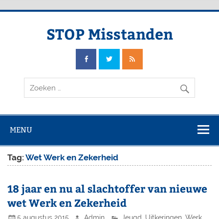
Doorgaan
naar
inhoud
STOP Misstanden
MENU
Tag:
Wet Werk en Zekerheid
18 jaar en nu al slachtoffer van nieuwe
wet Werk en Zekerheid
5 augustus 2015
Admin
Jeugd
,
Uitkeringen
,
Werk