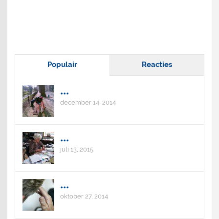
Populair
Reacties
...
december 14, 2014
...
juli 13, 2015
...
oktober 27, 2014