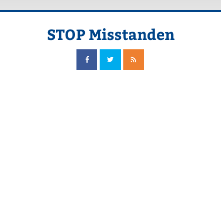
Doorgaan
naar
inhoud
STOP Misstanden