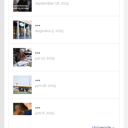
september 18, 2015
...
augustus 5, 2015
...
juli 13, 2015
...
juni 18, 2015
...
juni 6, 2015
Volgende »