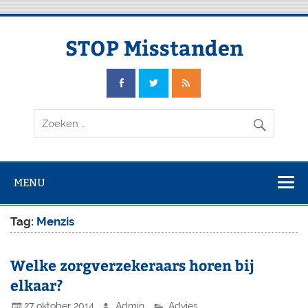
Doorgaan
naar
inhoud
STOP Misstanden
MENU
Tag:
Menzis
Welke zorgverzekeraars horen bij
elkaar?
27 oktober 2014
Admin
Advies