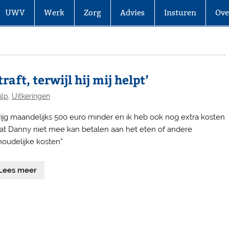
UWV
Werk
Zorg
Advies
Insturen
Ove
aft, terwijl hij mij helpt’
ulp
,
Uitkeringen
krijg maandelijks 500 euro minder en ik heb ook nog extra kosten
t Danny niet mee kan betalen aan het eten of andere
houdelijke kosten”
Lees meer