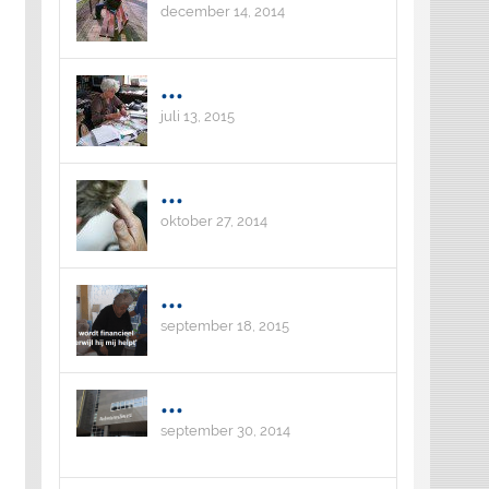
december 14, 2014
...
juli 13, 2015
...
oktober 27, 2014
...
september 18, 2015
...
september 30, 2014