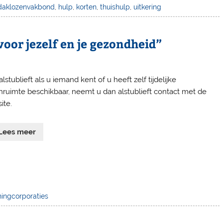
daklozenvakbond
,
hulp
,
korten
,
thuishulp
,
uitkering
voor jezelf en je gezondheid”
lstublieft als u iemand kent of u heeft zelf tijdelijke
ruimte beschikbaar, neemt u dan alstublieft contact met de
ite.
Lees meer
ingcorporaties