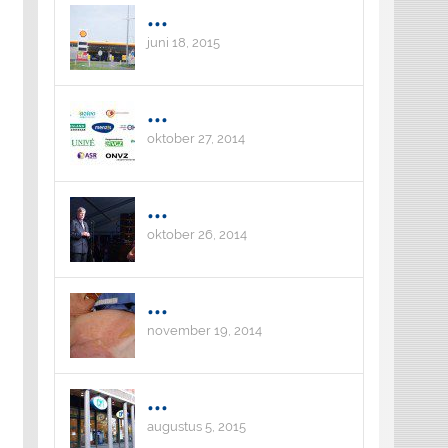
...
juni 18, 2015
...
oktober 27, 2014
...
oktober 26, 2014
...
november 19, 2014
...
augustus 5, 2015