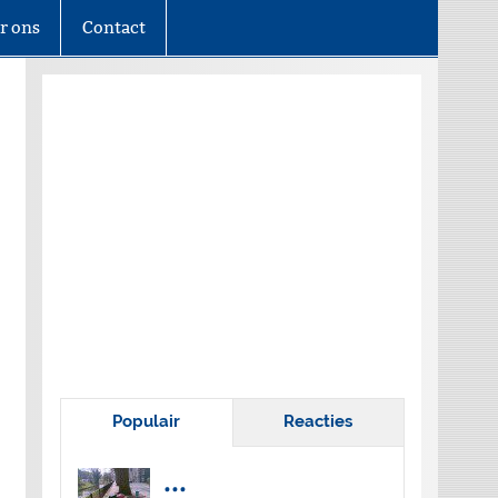
r ons
Contact
Populair
Reacties
...