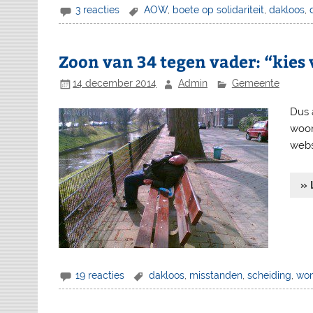
3 reacties
AOW
,
boete op solidariteit
,
dakloos
,
Zoon van 34 tegen vader: “kies 
14 december 2014
Admin
Gemeente
Dus a
woon
webs
» 
19 reacties
dakloos
,
misstanden
,
scheiding
,
won