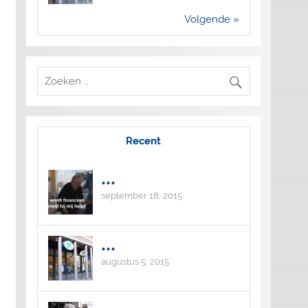
Volgende »
Recent
...
september 18, 2015
...
augustus 5, 2015