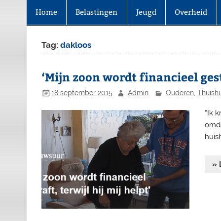
Home
Belastingen
Jeugd
Overheid
Tag:
dakloos
‘Mijn zoon wordt financieel gestr
18 september 2015
Admin
Ouderen
,
Thuish
“Ik 
omda
huis
» 