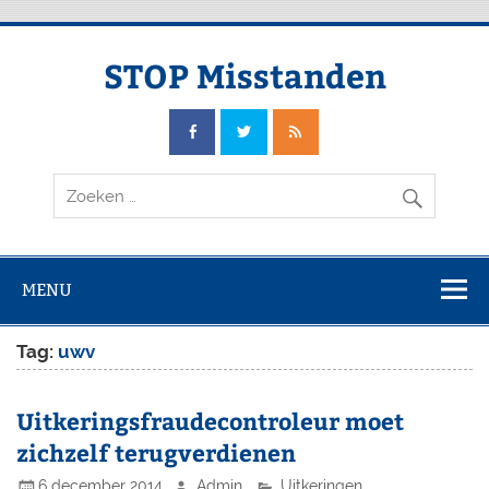
Doorgaan
naar
inhoud
STOP Misstanden
MENU
Tag:
uwv
Uitkeringsfraudecontroleur moet
zichzelf terugverdienen
6 december 2014
Admin
Uitkeringen